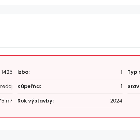
1425
Izba:
1
Typ 
redaj
Kúpeľňa:
1
Stav
75 m²
Rok výstavby:
2024