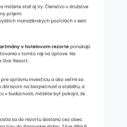
 môžete stať aj Vy. Členstvo v družstve
vny príjem.
jvyšších manažérskych pozíciách v sieti
artmány v hotelovom rezorte
ponúkajú
ovania v tomto raji na Liptove. Na
 Star Resort.
 pre správnu investíciu a ako veľmi sa
s dôrazom na bezpečnosť a stabilitu, a
u v budúcnosti, môžete byť pokojní, že
ostia sa do rezortu dostanú cez obec
túry do Iľanovskej doliny. Tá je dlhá 9