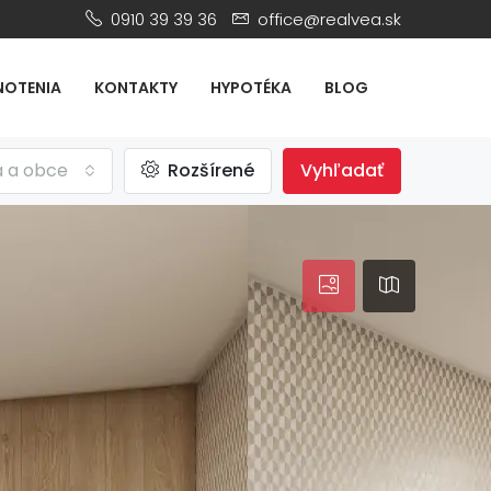
0910 39 39 36
office@realvea.sk
OTENIA
KONTAKTY
HYPOTÉKA
BLOG
á a obce
Rozšírené
Vyhľadať