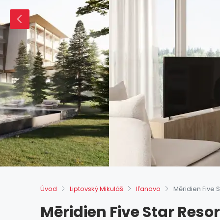
Úvod
Liptovský Mikuláš
Iľanovo
Mēridien Five 
Mēridien Five Star Reso