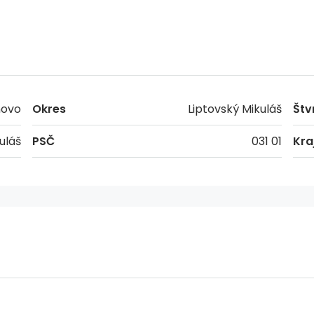
novo
Okres
Liptovský Mikuláš
Štv
uláš
PSČ
031 01
Kra