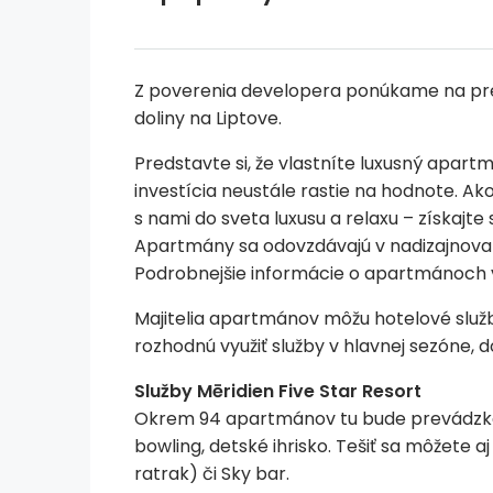
Z poverenia developera ponúkame na pr
doliny na Liptove.
Predstavte si, že vlastníte luxusný apart
investícia neustále rastie na hodnote. Ak
s nami do sveta luxusu a relaxu – získajt
Apartmány sa odovzdávajú v nadizajnovan
Podrobnejšie informácie o apartmánoch 
Majitelia apartmánov môžu hotelové služby
rozhodnú využiť služby v hlavnej sezóne, 
Služby Mēridien Five Star Resort
Okrem 94 apartmánov tu bude prevádzkovan
bowling, detské ihrisko. Tešiť sa môžete aj
ratrak) či Sky bar.