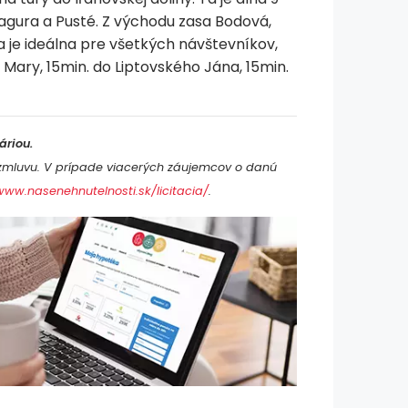
agura a Pusté. Z východu zasa Bodová,
ha je ideálna pre všetkých návštevníkov,
 Mary, 15min. do Liptovského Jána, 15min.
áriou.
zmluvu. V prípade viacerých záujemcov o danú
www.nasenehnutelnosti.sk/licitacia/
.