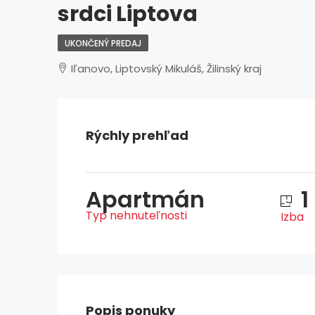
srdci Liptova
UKONČENÝ PREDAJ
Iľanovo, Liptovský Mikuláš, Žilinský kraj
Rýchly prehľad
Apartmán
1
Typ nehnuteľnosti
Izba
Popis ponuky