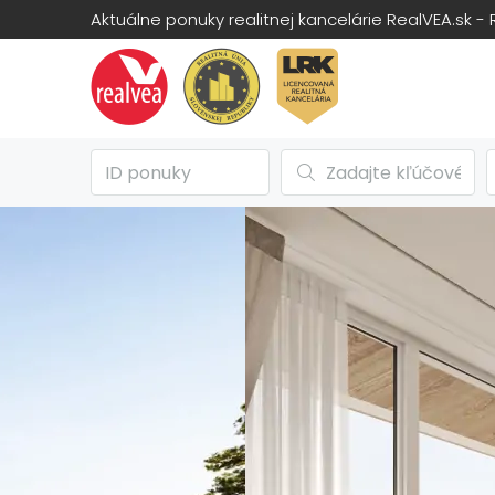
Aktuálne ponuky realitnej kancelárie RealVEA.sk - 