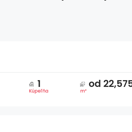
1
od 22,57
Kúpeľňa
m²