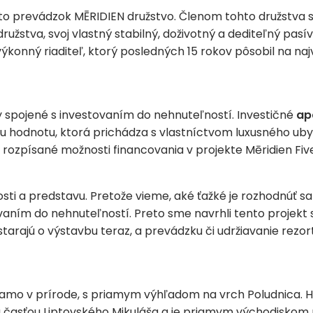
o prevádzok MĒRIDIEN družstvo. Členom tohto družstva sa
užstva, svoj vlastný stabilný, doživotný a dediteľný pasí
ýkonný riaditeľ, ktorý posledných 15 rokov pôsobil na na
 spojené s investovaním do nehnuteľností. Investičné
ap
u hodnotu, ktorá prichádza s vlastníctvom luxusného ubyt
ozpísané možnosti financovania v projekte Mēridien Five
ti a predstavu. Pretože vieme, aké ťažké je rozhodnúť sa
vaním do nehnuteľností. Preto sme navrhli tento projekt 
rajú o výstavbu teraz, a prevádzku či udržiavanie rezort
iamo v prírode, s priamym výhľadom na vrch Poludnica. H
 časťou Liptovského Mikuláša a je priamym východiskom na 