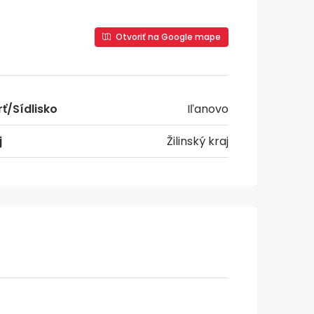
Otvoriť na Google mape
rť/Sídlisko
Iľanovo
j
Žilinský kraj