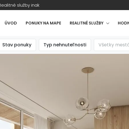
Realitné služby inak
ÚVOD
PONUKY NA MAPE
REALITNÉ SLUŽBY
HODN
Stav ponuky
Typ nehnuteľnosti
Všetky mest