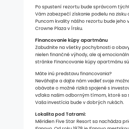
Po spustení rezortu bude správcom týcht
Vám zabezpečí získanie podielu na zisku dr
Puncom kvality nášho rezortu bude jeho v
Crowne Plaza v Írsku.
Financovanie kúpy apartmánu
Zabudnite na všetky pochybnosti a obavy
nielen finančné výhody, ale aj emocionáln
stránke Financovanie kúpy apartmánu sú r
Máte inú predstavu financovania?
Neváhajte a dajte nám vedieť svoje možnos
obávate o možné riziká spojené s investo
vďaka našim odborným tímom, ktoré sa sta
Vaša investícia bude v dobrých rukách.
Lokalita pod Tatrami:
Mēridien Five Star Resort sa nachádza pr
Iľanovo. Od roku 1978 je Iľanovo mestskou