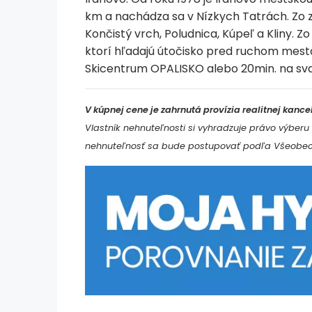
km a nachádza sa v Nízkych Tatrách. Zo 
Končistý vrch, Poludnica, Kúpeľ a Kliny. 
ktorí hľadajú útočisko pred ruchom mesta.
Skicentrum OPALISKO alebo 20min. na sva
V kúpnej cene je zahrnutá provízia realitnej kan
Vlastník nehnuteľnosti si vyhradzuje právo výbe
nehnuteľnosť sa bude postupovať podľa Všeobecn