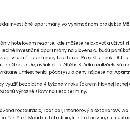
edaj investičné apartmány vo výnimočnom prokjekte
Mēr
mán v hotelovom rezorte, kde môžete relaxovať a užívať si 
o jediné investičné apartmány na Slovensku budú ponúkať s
e svoje vlastné apartmány tu a teraz. Projekt ponúka 94 
om štandarde, avšak do určitého štádia realizácie sú mo
vrátane umiestnenia, pôdorysu a ceny nájdete na:
Apart
 využiť bezplatne 4 týždne v roku (okrem hlavnej letnej a
dostanú výrazné zľavy na tieto termíny.
á reštaurácia, roof bar, interiérový a exteriérový well
 na Fun Park Mēridien (atrakcie, kontaktná zoo, salaš, stá