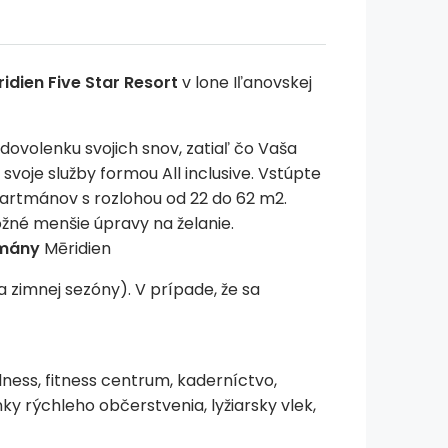
idien Five Star Resort
v lone Iľanovskej
dovolenku svojich snov, zatiaľ čo Vaša
voje služby formou All inclusive. Vstúpte
apartmánov s rozlohou od 22 do 62 m2.
žné menšie úpravy na želanie.
mány
Mēridien
 zimnej sezóny). V prípade, že sa
ness, fitness centrum, kaderníctvo,
nky rýchleho občerstvenia, lyžiarsky vlek,