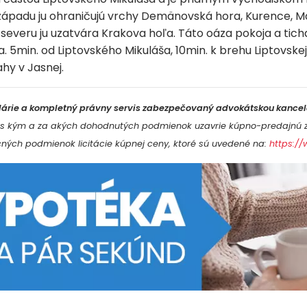
západu ju ohraničujú vrchy Demänovská hora, Kurence, M
Zo severu ju uzatvára Krakova hoľa. Táto oáza pokoja a tic
 5min. od Liptovského Mikuláša, 10min. k brehu Liptovskej
hy v Jasnej.
celárie a kompletný právny servis zabezpečovaný advokátskou kancel
ru s kým a za akých dohodnutých podmienok uzavrie kúpno-predajnú 
ých podmienok licitácie kúpnej ceny, ktoré sú uvedené na:
https://