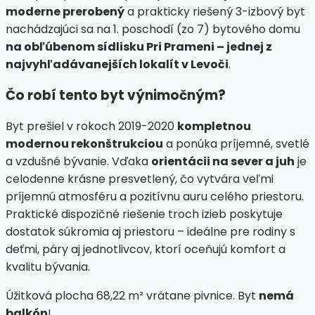
moderne prerobený
a prakticky riešený 3-izbový byt
nachádzajúci sa na 1. poschodí (zo 7) bytového domu
na obľúbenom sídlisku Pri Prameni – jednej z
najvyhľadávanejších lokalít v Levoči
.
Čo robí tento byt výnimočným?
Byt prešiel v rokoch 2019-2020
kompletnou
modernou rekonštrukciou
a ponúka príjemné, svetlé
a vzdušné bývanie. Vďaka
orientácii na sever a juh
je
celodenne krásne presvetlený, čo vytvára veľmi
príjemnú atmosféru a pozitívnu auru celého priestoru.
Praktické dispozičné riešenie troch izieb poskytuje
dostatok súkromia aj priestoru – ideálne pre rodiny s
deťmi, páry aj jednotlivcov, ktorí oceňujú komfort a
kvalitu bývania.
Úžitková plocha 68,22 m² vrátane pivnice. Byt
nemá
balkón
!