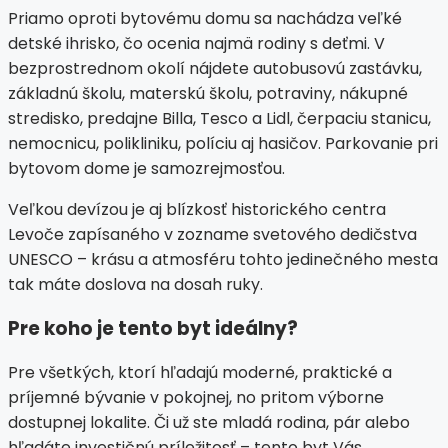
Priamo oproti bytovému domu sa nachádza veľké
detské ihrisko, čo ocenia najmä rodiny s deťmi. V
bezprostrednom okolí nájdete autobusovú zastávku,
základnú školu, materskú školu, potraviny, nákupné
stredisko, predajne Billa, Tesco a Lidl, čerpaciu stanicu,
nemocnicu, polikliniku, políciu aj hasičov. Parkovanie pri
bytovom dome je samozrejmosťou.
Veľkou devízou je aj blízkosť historického centra
Levoče zapísaného v zozname svetového dedičstva
UNESCO – krásu a atmosféru tohto jedinečného mesta
tak máte doslova na dosah ruky.
Pre koho je tento byt ideálny?
Pre všetkých, ktorí hľadajú moderné, praktické a
príjemné bývanie v pokojnej, no pritom výborne
dostupnej lokalite. Či už ste mladá rodina, pár alebo
hľadáte investičnú príležitosť – tento byt Vás