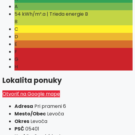
A
54 kWh/m².a | Trieda energie B
B
C
D
E
F
G
H
Lokalita ponuky
Otvoriť na Google mape
Adresa
Pri prameni 6
Mesto/Obec
Levoča
Okres
Levoča
PSČ
05401