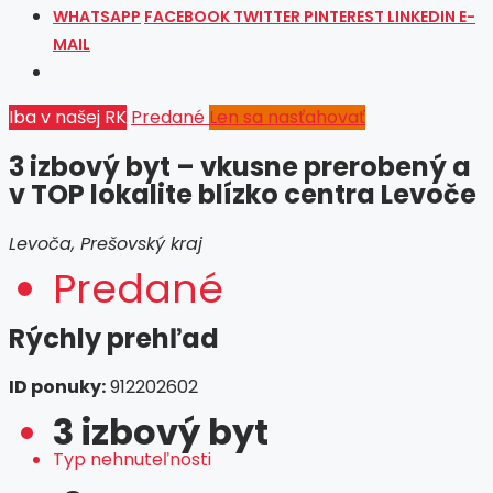
WHATSAPP
FACEBOOK
TWITTER
PINTEREST
LINKEDIN
E-
MAIL
Iba v našej RK
Predané
Len sa nasťahovať
3 izbový byt – vkusne prerobený a
v TOP lokalite blízko centra Levoče
Levoča, Prešovský kraj
Predané
Rýchly prehľad
ID ponuky:
912202602
3 izbový byt
Typ nehnuteľnosti