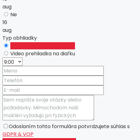
aug
Ne
16
aug
Typ obhliadky
Osobne na adrese ponuky
Video prehliadka na diaľku
Odoslaním tohto formulára potvrdzujete súhlas s
GDPR & VOP