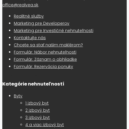
office@realvea.sk
.
Realitné služby
Marketing pre Developerov
Marketing pre Investičné nehnuteľnosti
Kontaktujte nás
Chcete sa stať našim maklérom?
Formulár: Nábor nehnuteľnosti
Formulár: Záznam o obhliadke
Formulár: Rezervácia ponuky
Realitná kancelária Košice
Borovička
Nehnuteľnosti Košice
Realitná kancelária Poprad
Realitná kancelária Prešov
destiláty
slovenské výrobky
Realitná kancelária Poprad
Kategórie nehnuteľností
Byty
1 izbový byt
2 izbový byt
3 izbový byt
4 a viac izbový byt