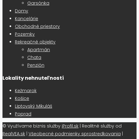
Garsónka
Domy
Kancelárie
Obchodné priestory
Pozemky
Rekreačné objekty
Apartmán
Chata
Penzión
Lokality nehnuteľností
Kežmarok
Košice
Liptovský Mikuláš
Poprad
© Využívame biznis služby
iProfil.sk
| Realitné služby od
RealVEA.sk
|
Všeobecné podmienky sprostredkovania
|