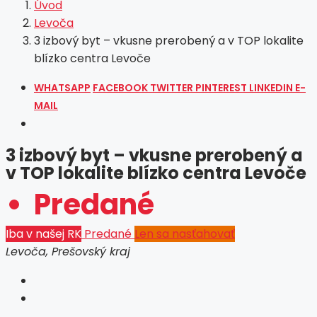
Úvod
Levoča
3 izbový byt – vkusne prerobený a v TOP lokalite
blízko centra Levoče
WHATSAPP
FACEBOOK
TWITTER
PINTEREST
LINKEDIN
E-
MAIL
3 izbový byt – vkusne prerobený a
v TOP lokalite blízko centra Levoče
Predané
Iba v našej RK
Predané
Len sa nasťahovať
Levoča, Prešovský kraj