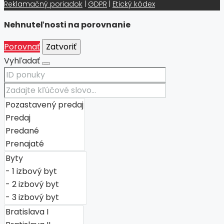
Reklamačný poriadok
|
GDPR
|
Etický kódex
Nehnuteľnosti na porovnanie
Porovnať
Zatvoriť
Vyhľadať