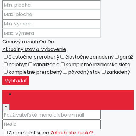
Cenový rozsah
Od
Do
Aktuálny stav & Vybavenie
čiastočne prerobený
čiastočne zariadený
garáž
holobyt
kanalizácia
kompletné inžinierske siete
kompletne prerobený
pôvodný stav
zariadený
Vyhľadať
Prihlásenie
×
Zapamätať si ma
Zabudli ste heslo?