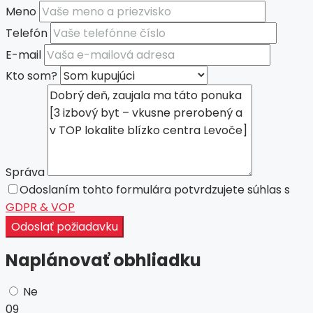
Meno
Telefón
E-mail
Kto som?
Správa
Odoslaním tohto formulára potvrdzujete súhlas s
GDPR & VOP
Odoslať požiadavku
Naplánovať obhliadku
Ne
09