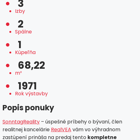
3
Izby
2
Spálne
1
Kúpeľňa
68,22
m²
1971
Rok výstavby
Popis ponuky
SonntagReality
– úspešné príbehy o bývaní, člen
realitnej kancelárie
RealVEA
vám vo výhradnom
zastúpení prináša na predaj tento
kompletne