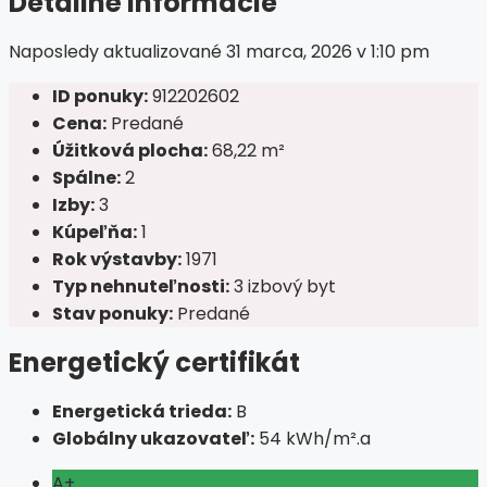
Detailné informácie
Naposledy aktualizované 31 marca, 2026 v 1:10 pm
ID ponuky:
912202602
Cena:
Predané
Úžitková plocha:
68,22 m²
Spálne:
2
Izby:
3
Kúpeľňa:
1
Rok výstavby:
1971
Typ nehnuteľnosti:
3 izbový byt
Stav ponuky:
Predané
Energetický certifikát
Energetická trieda:
B
Globálny ukazovateľ:
54 kWh/m².a
A+