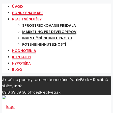
ÚVOD
PONUKY NA MAPE
REALITNÉ SLUŽBY
SPROSTREDKOVANIE PREDAJA
MARKETING PRE DEVELOPEROV
INVESTIČNÉ NEHNUTEĽNOSTI
FOTENIE NEHNUTEĽNOSTÍ
HODNOTENIA
KONTAKTY
HYPOTÉKA
BLOG
Aktuálne ponuky realitnej kancelárie RealVEA.sk - Realitné
služby inak
0910 39 39 36
office@realvea.sk