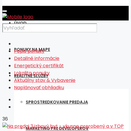
ÚVOD
PONUKY NA MAPE
Popis ponuky
Detailné informácie
Energetický certifikát
Lokalita ponuky
REALITNÉ SLUŽBY
Aktuálny stav & Vybavenie
Naplánovať obhliadku
SPROSTREDKOVANIE PREDAJA
36
MARKETING PRE DEVELOPEROV