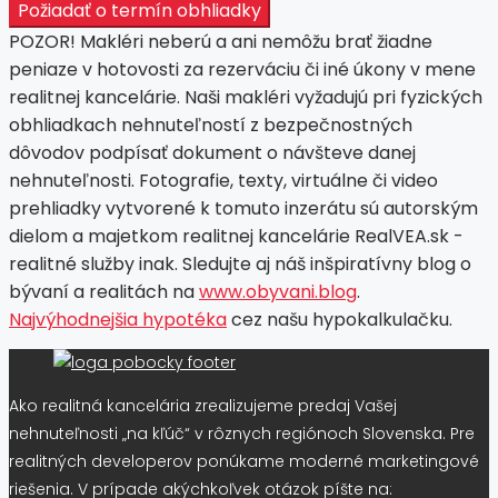
Požiadať o termín obhliadky
POZOR! Makléri neberú a ani nemôžu brať žiadne
peniaze v hotovosti za rezerváciu či iné úkony v mene
realitnej kancelárie. Naši makléri vyžadujú pri fyzických
obhliadkach nehnuteľností z bezpečnostných
dôvodov podpísať dokument o návšteve danej
nehnuteľnosti. Fotografie, texty, virtuálne či video
prehliadky vytvorené k tomuto inzerátu sú autorským
dielom a majetkom realitnej kancelárie RealVEA.sk -
realitné služby inak. Sledujte aj náš inšpiratívny blog o
bývaní a realitách na
www.obyvani.blog
.
Najvýhodnejšia hypotéka
cez našu hypokalkulačku.
Ako realitná kancelária zrealizujeme predaj Vašej
nehnuteľnosti „na kľúč“ v rôznych regiónoch Slovenska. Pre
realitných developerov ponúkame moderné marketingové
riešenia. V prípade akýchkoľvek otázok píšte na: