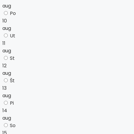
aug
Po
10
aug
Ut
11
aug
St
12
aug
Št
13
aug
Pi
14
aug
So
15