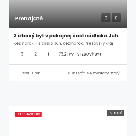
Prenajaté
3 izbový byt v pokojnej časti sídliska Juh – Kežmarok
Kežmarok – sídlisko Juh, Kežmarok, Prešovský kraj
3
2
1
76,21
m²
3 IZBOVÝ BYT
Peter Turek
inzerát je 4 mesiace starý
PREDANÉ
IBA V NAŠEJ RK