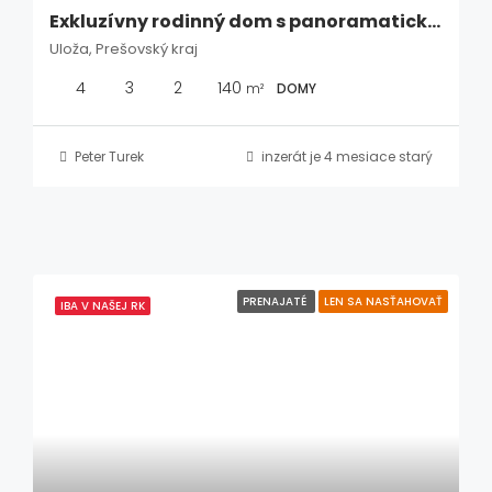
Exkluzívny rodinný dom s panoramatickým výhľadom – Uloža, Levoča
Uloža, Prešovský kraj
4
3
2
140
m²
DOMY
Peter Turek
inzerát je 4 mesiace starý
PRENAJATÉ
LEN SA NASŤAHOVAŤ
IBA V NAŠEJ RK