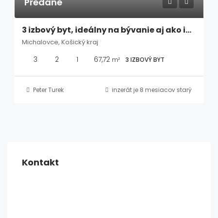
Predané
3 izbový byt, ideálny na bývanie aj ako investícia, Michalovce
Michalovce, Košický kraj
3
2
1
67,72
m²
3 IZBOVÝ BYT
Peter Turek
inzerát je 8 mesiacov starý
Kontakt