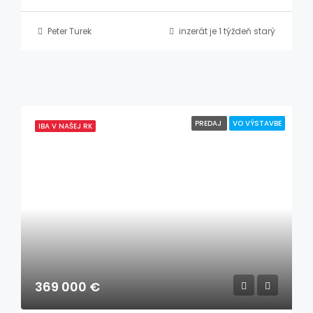
Peter Turek
inzerát je 1 týždeň starý
PREDAJ
VO VÝSTAVBE
IBA V NAŠEJ RK
369 000 €