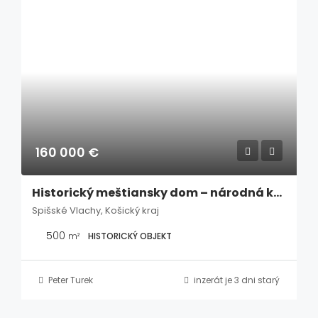
160 000 €
Historický meštiansky dom – národná kultúrna pamiatka v srdci Spišských Vlách
Spišské Vlachy, Košický kraj
500
m²
HISTORICKÝ OBJEKT
Peter Turek
inzerát je 3 dni starý