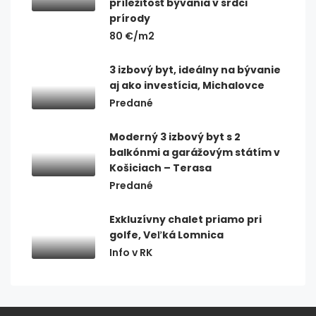
príležitosť bývania v srdci
prírody
80 €/m2
3 izbový byt, ideálny na bývanie
aj ako investícia, Michalovce
Predané
Moderný 3 izbový byt s 2
balkónmi a garážovým státím v
Košiciach – Terasa
Predané
Exkluzívny chalet priamo pri
golfe, Veľká Lomnica
Info v RK