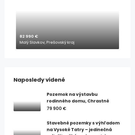
82 990 €
Malý Slavkov, Prešovský kraj
Naposledy videné
Pozemok na výstavbu
rodinného domu, Chrastné
79 900 €
Stavebné pozemky s výhľadom
na Vysoké Tatry – jedinečná