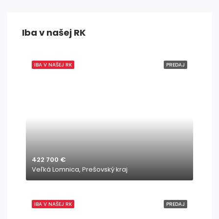
Iba v našej RK
IBA V NAŠEJ RK
PREDAJ
422 700 €
Veľká Lomnica, Prešovský kraj
IBA V NAŠEJ RK
PREDAJ