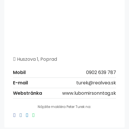
Huszova 1, Poprad
Mobil
0902 639 787
E-mail
turek@realvea.sk
Webstránka
www.lubomirsonntag.sk
Nájdite makléra Peter Turek na: