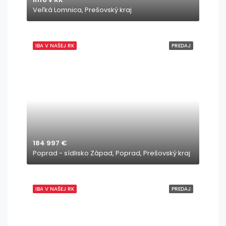
Veľká Lomnica, Prešovský kraj
IBA V NAŠEJ RK
PREDAJ
184 997 €
Poprad - sídlisko Západ, Poprad, Prešovský kraj
IBA V NAŠEJ RK
PREDAJ