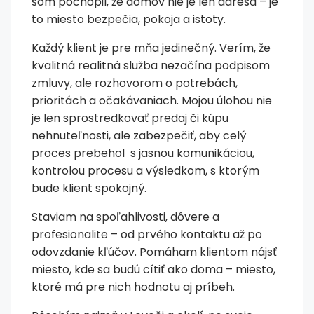
som pochopil, že domov nie je len adresa – je
to miesto bezpečia, pokoja a istoty.
Každý klient je pre mňa jedinečný. Verím, že
kvalitná realitná služba nezačína podpisom
zmluvy, ale rozhovorom o potrebách,
prioritách a očakávaniach. Mojou úlohou nie
je len sprostredkovať predaj či kúpu
nehnuteľnosti, ale zabezpečiť, aby celý
proces prebehol s jasnou komunikáciou,
kontrolou procesu a výsledkom, s ktorým
bude klient spokojný.
Staviam na spoľahlivosti, dôvere a
profesionalite – od prvého kontaktu až po
odovzdanie kľúčov. Pomáham klientom nájsť
miesto, kde sa budú cítiť ako doma – miesto,
ktoré má pre nich hodnotu aj príbeh.