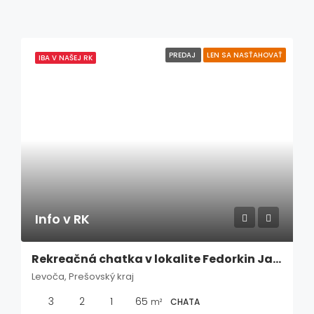
PREDAJ
LEN SA NASŤAHOVAŤ
IBA V NAŠEJ RK
Info v RK
Rekreačná chatka v lokalite Fedorkin Jarok pri Levoči
Levoča, Prešovský kraj
3
2
1
65
m²
CHATA