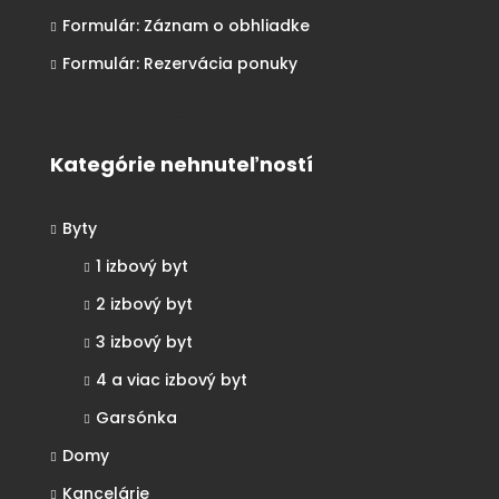
Formulár: Záznam o obhliadke
Formulár: Rezervácia ponuky
Realitná kancelária Košice
Borovička
Nehnuteľnosti Košice
Realitná kancelária Poprad
Realitná kancelária Prešov
destiláty
slovenské výrobky
Realitná kancelária Poprad
Kategórie nehnuteľností
Byty
1 izbový byt
2 izbový byt
3 izbový byt
4 a viac izbový byt
Garsónka
Domy
Kancelárie