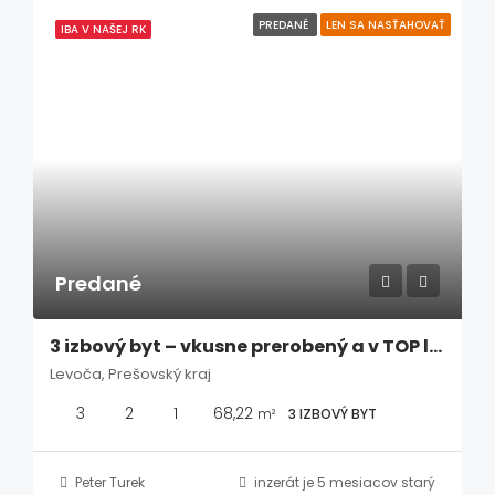
PREDANÉ
LEN SA NASŤAHOVAŤ
IBA V NAŠEJ RK
Predané
3 izbový byt – vkusne prerobený a v TOP lokalite blízko centra Levoče
Levoča, Prešovský kraj
3
2
1
68,22
m²
3 IZBOVÝ BYT
Peter Turek
inzerát je 5 mesiacov starý