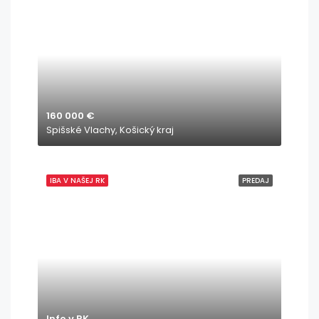
160 000 €
Spišské Vlachy, Košický kraj
IBA V NAŠEJ RK
PREDAJ
Info v RK