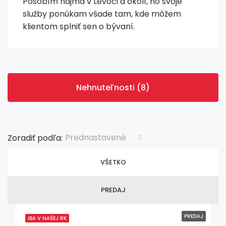
Pôsobím najmä v Levoči a okolí, no svoje
služby ponúkam všade tam, kde môžem
klientom splniť sen o bývaní.
Nehnuteľnosti (8)
Prednastavené
Zoradiť podľa:
VŠETKO
PREDAJ
PREDAJ
IBA V NAŠEJ RK