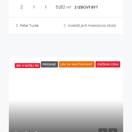
2
1
1
51,82
m²
2 IZBOVÝ BYT
Peter Turek
inzerát je 6 mesiacov starý
PREDANÉ
LEN SA NASŤAHOVAŤ
ZNÍŽENÁ CENA
IBA V NAŠEJ RK