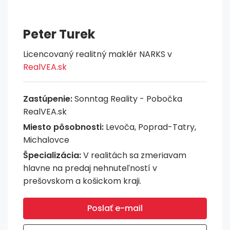
Peter Turek
Licencovaný realitný maklér NARKS v
RealVEA.sk
Zastúpenie:
Sonntag Reality - Pobočka
RealVEA.sk
Miesto pôsobnosti:
Levoča, Poprad-Tatry,
Michalovce
Špecializácia:
V realitách sa zmeriavam
hlavne na predaj nehnuteľností v
prešovskom a košickom kraji.
Poslať e-mail