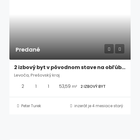
Predané
2 izbový byt v pôvodnom stave na obľúbenom sídlisku v Levoči
Levoča, Prešovský kraj
2
1
1
53,59
m²
2 IZBOVÝ BYT
Peter Turek
inzerát je 4 mesiace starý