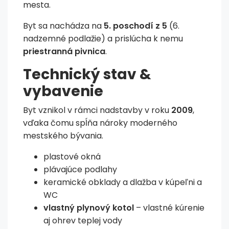
mesta.
Byt sa nachádza na
5. poschodí z 5
(6.
nadzemné podlažie) a prislúcha k nemu
priestranná pivnica
.
Technický stav &
vybavenie
Byt vznikol v rámci nadstavby v roku
2009
,
vďaka čomu spĺňa nároky moderného
mestského bývania.
plastové okná
plávajúce podlahy
keramické obklady a dlažba v kúpeľni a
WC
vlastný plynový kotol
– vlastné kúrenie
aj ohrev teplej vody