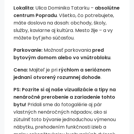
Lokalita:
Ulica Dominika Tatarku –
absolútne
centrum Popradu
. Všetko, čo potrebujete,
máte doslova na dosah: obchody, školy,
služby, kaviarne aj kultúra. Mesto žije – a vy
môžete byť jeho súčasťou.
Parkovanie:
Možnosť parkovania
pred
bytovým domom alebo vo vnútrobloku
.
Cena:
Majiteľ je pri
rýchlom a serióznom
jednaní otvorený rozumnej dohode
.
PS: Pozrite si aj naše vizualizácie a tipy na
nenáročné prerobenie a zariadenie tohto
bytu!
Pridali sme do fotogalérie aj pár
vlastných nenáročných nápadov, ako si
zútulniť toto bývanie jednoduchou výmenou
nábytku, prehodením funkčnosti izieb a