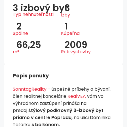
3 izbový byt
3
Typ nehnuteľnosti
Izby
2
1
Spálne
Kúpeľňa
66,25
2009
m²
Rok výstavby
Popis ponuky
SonntagReality
– úspešné príbehy o bývaní,
člen realitnej kancelárie
RealVEA
vám vo
výhradnom zastúpení prináša na
predaj
štýlový podkrovný 3-izbový byt
priamo v centre Popradu,
na ulici Dominika
Tatarku
s balkónom.