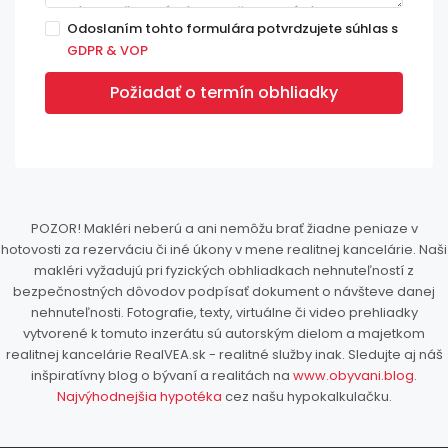
Odoslaním tohto formulára potvrdzujete súhlas s
GDPR & VOP
Požiadať o termín obhliadky
POZOR! Makléri neberú a ani nemôžu brať žiadne peniaze v
hotovosti za rezerváciu či iné úkony v mene realitnej kancelárie. Naši
makléri vyžadujú pri fyzických obhliadkach nehnuteľností z
bezpečnostných dôvodov podpísať dokument o návšteve danej
nehnuteľnosti. Fotografie, texty, virtuálne či video prehliadky
vytvorené k tomuto inzerátu sú autorským dielom a majetkom
realitnej kancelárie RealVEA.sk - realitné služby inak. Sledujte aj náš
inšpiratívny blog o bývaní a realitách na
www.obyvani.blog
.
Najvýhodnejšia hypotéka
cez našu hypokalkulačku.