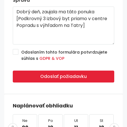
Správa
Odoslaním tohto formulára potvrdzujete
súhlas s
GDPR & VOP
Odoslať požiadavku
Naplánovať obhliadku
Ne
Po
Ut
St
Š