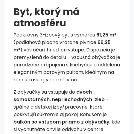
Byt, ktorý má
atmosféru
Podkrovný 3-izbový byt s výmerou
61,25 m²
(podlahová plocha vrátane pivnice
66,25
m²
) vás očarí hneď pri vstupe. Dispozícia je
premyslená do detailu – vzdušná obývačka je
prirodzene prepojená s kuchyňou a oddelená
elegantným barovým pultom, ideálnym na
rannú kávu aj večerné víno.
Z obývačky sa vstupuje do
dvoch
samostatných, nepriechodných izieb
–
spálne a detskej izby/pracovne, ktoré
poskytujú súkromie aj pokoj. Bonusom je
balkón so vstupom priamo z obývačky
, kde
si vychutnáte chvíle oddychu v centre