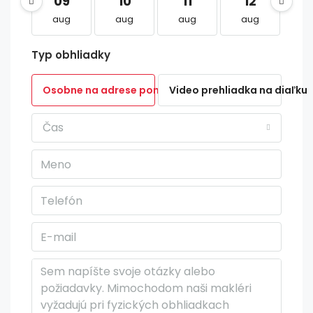
09
10
11
12
1
aug
aug
aug
aug
a
Typ obhliadky
Osobne na adrese ponuky
Video prehliadka na diaľku
Čas