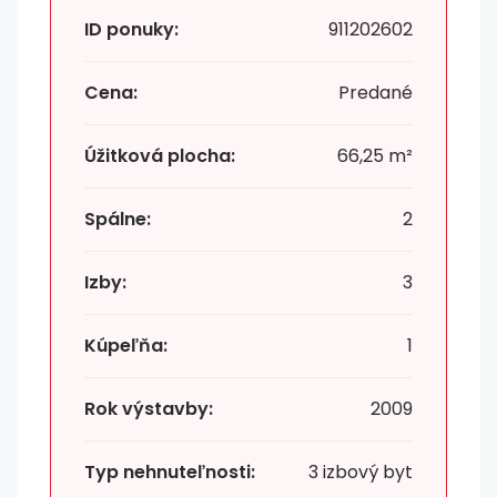
ID ponuky:
911202602
Cena:
Predané
Úžitková plocha:
66,25 m²
Spálne:
2
Izby:
3
Kúpeľňa:
1
Rok výstavby:
2009
Typ nehnuteľnosti:
3 izbový byt