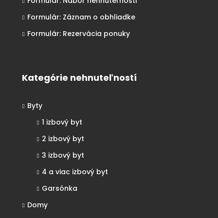
Formulár: Nábor nehnuteľnosti
Formulár: Záznam o obhliadke
Formulár: Rezervácia ponuky
Realitná kancelária Košice
Borovička
Nehnuteľnosti Košice
Realitná kancelária Poprad
Realitná kancelária Prešov
destiláty
slovenské výrobky
Realitná kancelária Poprad
Kategórie nehnuteľností
Byty
1 izbový byt
2 izbový byt
3 izbový byt
4 a viac izbový byt
Garsónka
Domy