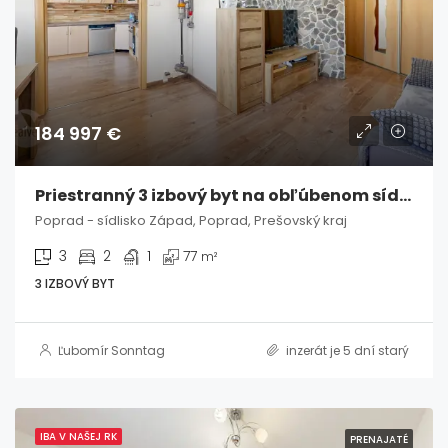
184 997 €
Priestranný 3 izbový byt na obľúbenom sídlisku Západ v Poprade
Poprad - sídlisko Západ, Poprad, Prešovský kraj
3
2
1
77
m²
3 IZBOVÝ BYT
Ľubomír Sonntag
inzerát je 5 dní starý
IBA V NAŠEJ RK
PRENAJATÉ