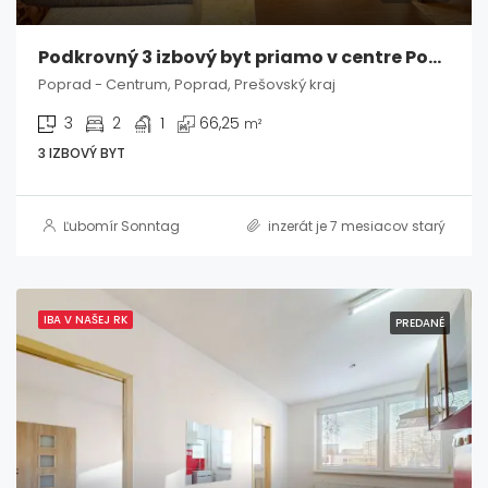
Podkrovný 3 izbový byt priamo v centre Popradu s výhľadom na Tatry
Poprad - Centrum, Poprad, Prešovský kraj
3
2
1
66,25
m²
3 IZBOVÝ BYT
Ľubomír Sonntag
inzerát je 7 mesiacov starý
IBA V NAŠEJ RK
PREDANÉ