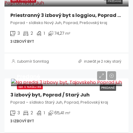
IBA V NAŠEJ RK
PREDANÉ
Priestranný 3 izbový byt s loggiou, Poprad / Nový Juh
Poprad - sídlisko Nový Juh, Poprad, Prešovský kraj
3
2
1
74,27
m²
3 IZBOVÝ BYT
Ľubomír Sonntag
inzerát je 2 roky starý
Predané
IBA V NAŠEJ RK
PREDANÉ
3 izbový byt, Poprad / Starý Juh
Poprad – sídlisko Starý Juh, Poprad, Prešovský kraj
3
2
1
65,41
m²
3 IZBOVÝ BYT