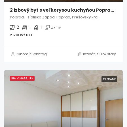
2 izbový byt s veľkorysou kuchyňou Poprad / Západ
Poprad - sídlisko Západ, Poprad, Prešovský kraj
2
1
1
57
m²
2 IZBOVÝ BYT
Ľubomír Sonntag
inzerát je 1 rok starý
IBA V NAŠEJ RK
PREDANÉ