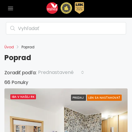
Úvod
Poprad
Poprad
Prednastavené
Zoradiť podľa:
66 Ponuky
IBA V NAŠEJ RK
PREDAJ
LEN SA NASŤAHOVAŤ