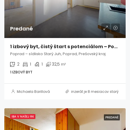
Predané
1 izbový byt, čistý štart s potenciálom – Poprad / Starý Juh
Poprad – sídlisko Starý Juh, Poprad, Prešovský kraj
2
1
1
32,5
m²
1 IZBOVÝ BYT
Michaela Barillová
inzerát je 8 mesiacov starý
IBA V NAŠEJ RK
PREDANÉ