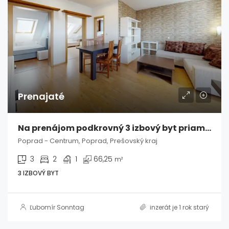
Prenajaté
Na prenájom podkrovný 3 izbový byt priamo v centre Popradu
Poprad - Centrum, Poprad, Prešovský kraj
3
2
1
66,25
m²
3 IZBOVÝ BYT
Ľubomír Sonntag
inzerát je 1 rok starý