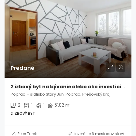
Predané
2 izbový byt na bývanie alebo ako investícia – Poprad / Starý Juh
Poprad – sídlisko Starý Juh, Poprad, Prešovský kraj
2
1
1
51,82
m²
2 IZBOVÝ BYT
Peter Turek
inzerát je 6 mesiacov starý