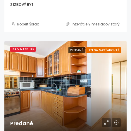
2 IZBOVÝ BYT
Robert Škrab
inzerát je 9 mesiacov starý
IBA V NAŠEJ RK
PREDANÉ
LEN SA NASŤAHOVAŤ
Predané