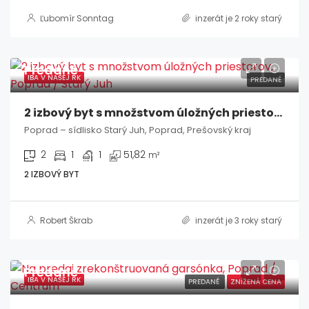
Ľubomír Sonntag
inzerát je 2 roky starý
Predané
IBA V NAŠEJ RK
PREDANÉ
2 izbový byt s množstvom úložných priestorov, Poprad / Starý Juh
Poprad – sídlisko Starý Juh, Poprad, Prešovský kraj
2
1
1
51,82
m²
2 IZBOVÝ BYT
Robert Škrab
inzerát je 3 roky starý
Predané
IBA V NAŠEJ RK
PREDANÉ
ZNÍŽENÁ CENA