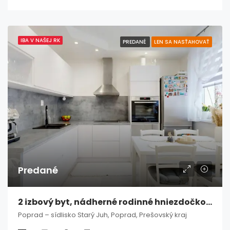
IBA V NAŠEJ RK
PREDANÉ
LEN SA NASŤAHOVAŤ
Predané
2 izbový byt, nádherné rodinné hniezdočko – Poprad / Starý Juh
Poprad – sídlisko Starý Juh, Poprad, Prešovský kraj