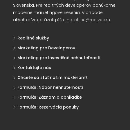
Slovenska. Pre realitných developerov ponúkame
moderné marketingové riešenia. V prípade
akýchkoľvek otázok píšte na:
office@realvea.sk
.
Realitné služby
Marketing pre Developerov
Marketing pre Investičné nehnuteľnosti
Kontaktujte nás
Chcete sa stať našim maklérom?
Formulár: Nábor nehnuteľnosti
Formulár: Záznam o obhliadke
Formulár: Rezervácia ponuky
Realitná kancelária Košice
Borovička
Nehnuteľnosti Košice
Realitná kancelária Poprad
Realitná kancelária Prešov
destiláty
slovenské výrobky
Realitná kancelária Poprad