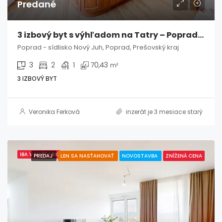
Predané
3 izbový byt s výhľadom na Tatry – Poprad, Nový Juh
Poprad - sídlisko Nový Juh, Poprad, Prešovský kraj
3
2
1
70,43
m²
3 IZBOVÝ BYT
Veronika Ferková
inzerát je 3 mesiace starý
IBA V NAŠEJ RK
PREDAJ
LEN SA NASŤAHOVAŤ
NOVOSTAVBA
ZNÍŽENÁ CENA