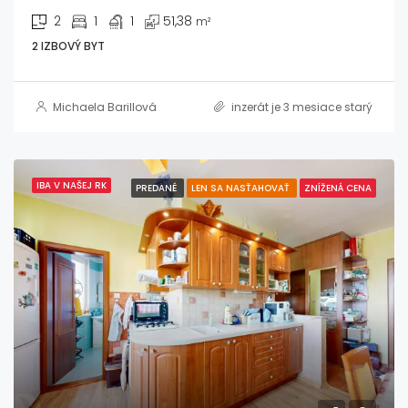
2
1
1
51,38
m²
2 IZBOVÝ BYT
Michaela Barillová
inzerát je 3 mesiace starý
IBA V NAŠEJ RK
PREDANÉ
LEN SA NASŤAHOVAŤ
ZNÍŽENÁ CENA