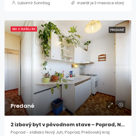
Ľubomír Sonntag
inzerát je 3 mesiace starý
IBA V NAŠEJ RK
PREDANÉ
Predané
2 izbový byt v pôvodnom stave – Poprad, Nový Juh
Poprad - sídlisko Nový Juh, Poprad, Prešovský kraj