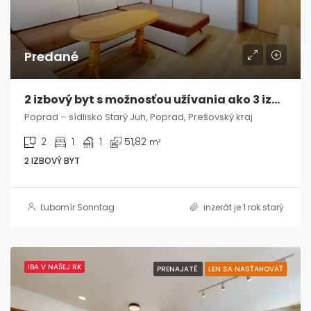
Predané
2 izbový byt s možnosťou užívania ako 3 izbový, Poprad / Starý Juh
Poprad – sídlisko Starý Juh, Poprad, Prešovský kraj
2
1
1
51,82
m²
2 IZBOVÝ BYT
Ľubomír Sonntag
inzerát je 1 rok starý
IBA V NAŠEJ RK
PRENAJATÉ
LEN SA NASŤAHOVAŤ