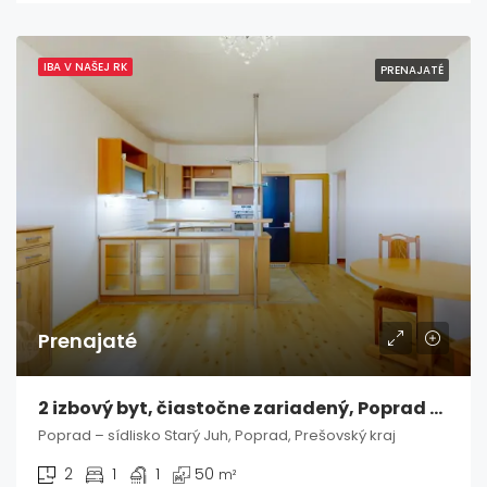
IBA V NAŠEJ RK
PRENAJATÉ
Prenajaté
2 izbový byt, čiastočne zariadený, Poprad / Starý Juh
Poprad – sídlisko Starý Juh, Poprad, Prešovský kraj
2
1
1
50
m²