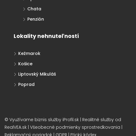
Chata
Penzión
Lokality nehnuteľností
Kežmarok
Košice
Liptovský Mikuláš
Poprad
© Využívame biznis služby
iProfil.sk
| Realitné služby od
RealVEA.sk
|
Všeobecné podmienky sprostredkovania
|
Reklamačný poriadok
|
GDPR
|
Etický kódex