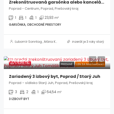
Zrekonštruovaná garsónka alebo kancelária, Poprad / Centrum
Poprad - Centrum, Poprad, Prešovský kraj
1
1
1
23,93
m²
GARSÓNKA, OBCHODNÉ PRIESTORY
Ľubomír Sonntag
,
Mária Kasenčáková, MBA, RSc.
inzerát je 3 roky starý
Predané
IBA V NAŠEJ RK
PREDANÉ
LEN SA NASŤAHOVAŤ
Zariadený 3 izbový byt, Poprad / Starý Juh
Poprad – sídlisko Starý Juh, Poprad, Prešovský kraj
3
2
1
64,54
m²
3 IZBOVÝ BYT