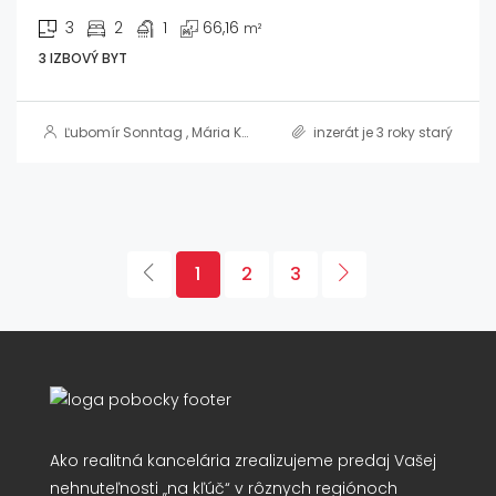
3
2
1
66,16
m²
3 IZBOVÝ BYT
Ľubomír Sonntag
,
Mária Kasenčáková, MBA, RSc.
inzerát je 3 roky starý
1
2
3
Ako realitná kancelária zrealizujeme predaj Vašej
nehnuteľnosti „na kľúč“ v rôznych regiónoch