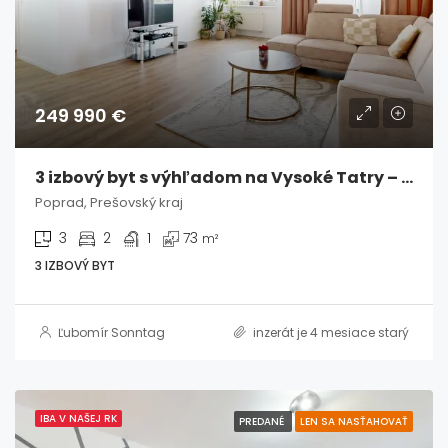
249 990 €
3 izbový byt s výhľadom na Vysoké Tatry – Karpatská Residence
Poprad, Prešovský kraj
3
2
1
73
m²
3 IZBOVÝ BYT
Ľubomír Sonntag
inzerát je 4 mesiace starý
IBA V NAŠEJ RK
PREDANÉ
LEN SA NASŤAHOVAŤ