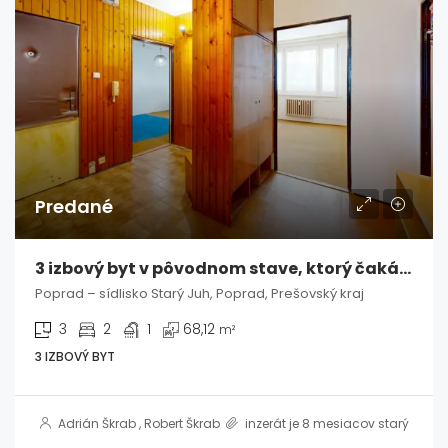
Predané
3 izbový byt v pôvodnom stave, ktorý čaká na vašu víziu – Poprad / Starý Juh
Poprad – sídlisko Starý Juh, Poprad, Prešovský kraj
3
2
1
68,12
m²
3 IZBOVÝ BYT
Adrián Škrab
,
Robert Škrab
inzerát je 8 mesiacov starý