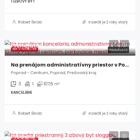
1 IZBOVÝ BYT
Robert Škrab
inzerát je 2 roky starý
Prenajaté
IBA V NAŠEJ RK
PRENAJATÉ
Na prenájom administratívny priestor v Poprade
Poprad - Centrum, Poprad, Prešovský kraj
3
1
107,5
m²
KANCELÁRIE
Robert Škrab
inzerát je 2 roky starý
Predané