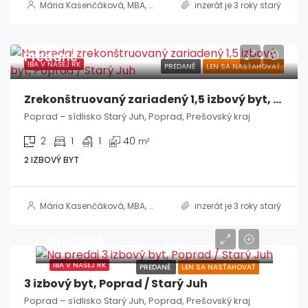
Mária Kasenčáková, MBA, RSc.
inzerát je 3 roky starý
Predané
IBA V NAŠEJ RK
PREDANÉ
LEN SA NASŤAHOVAŤ
Zrekonštruovaný zariadený 1,5 izbový byt, Poprad / Starý Juh
Poprad – sídlisko Starý Juh, Poprad, Prešovský kraj
2
1
1
40
m²
2 IZBOVÝ BYT
Mária Kasenčáková, MBA, RSc.
inzerát je 3 roky starý
Predané
IBA V NAŠEJ RK
PREDANÉ
LEN SA NASŤAHOVAŤ
3 izbový byt, Poprad / Starý Juh
Poprad – sídlisko Starý Juh, Poprad, Prešovský kraj