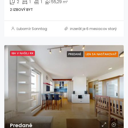
2
1
1
55,29
m²
2 IZBOVÝ BYT
Ľubomír Sonntag
inzerát je 6 mesiacov starý
IBA V NAŠEJ RK
PREDANÉ
LEN SA NASŤAHOVAŤ
Predané