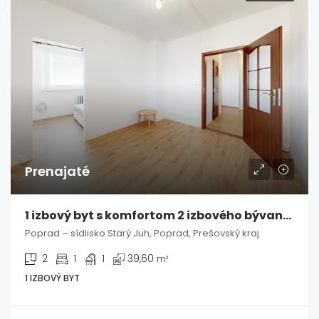
Prenajaté
1 izbový byt s komfortom 2 izbového bývania – Poprad, Starý Juh
Poprad – sídlisko Starý Juh, Poprad, Prešovský kraj
2
1
1
39,60
m²
1 IZBOVÝ BYT