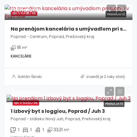
Prenajaté
IBA V NAŠEJ RK
PRENAJATÉ
Na prenájom kancelária s umývadlom pri stanici v Poprade
Poprad - Centrum, Poprad, Prešovský kraj
18
m²
KANCELÁRIE
Adrián Škrab
inzerát je 2 roky starý
Prenajaté
IBA V NAŠEJ RK
PRENAJATÉ
1 izbový byt s loggiou, Poprad / Juh 3
Poprad - sídlisko Nový Juh, Poprad, Prešovský kraj
1
1
1
33,31
m²