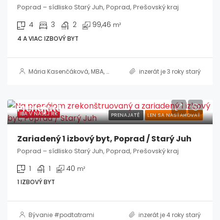
Poprad – sídlisko Starý Juh, Poprad, Prešovský kraj
4
3
2
99,46
m²
4 A VIAC IZBOVÝ BYT
Mária Kasenčáková, MBA, RSc.
,
Adrián Škrab
inzerát je 3 roky starý
Prenajaté
IBA V NAŠEJ RK
PRENAJATÉ
LEN SA NASŤAHOVAŤ
Zariadený 1 izbový byt, Poprad / Starý Juh
Poprad – sídlisko Starý Juh, Poprad, Prešovský kraj
1
1
40
m²
1 IZBOVÝ BYT
Bývanie #podtatrami
inzerát je 4 roky starý