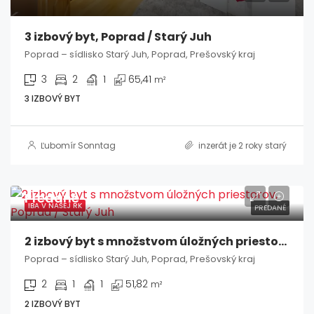
3 izbový byt, Poprad / Starý Juh
Poprad – sídlisko Starý Juh, Poprad, Prešovský kraj
3
2
1
65,41
m²
3 IZBOVÝ BYT
Ľubomír Sonntag
inzerát je 2 roky starý
Predané
IBA V NAŠEJ RK
PREDANÉ
2 izbový byt s množstvom úložných priestorov, Poprad / Starý Juh
Poprad – sídlisko Starý Juh, Poprad, Prešovský kraj
2
1
1
51,82
m²
2 IZBOVÝ BYT