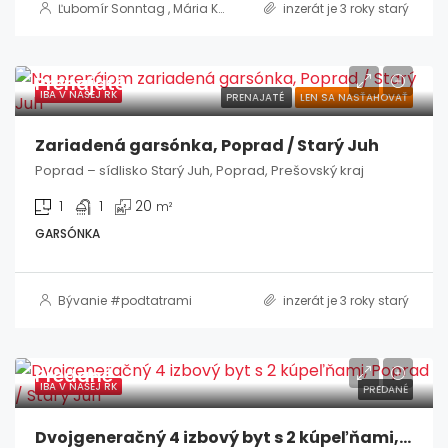
Ľubomír Sonntag
,
Mária Kasenčáková, MBA, RSc.
inzerát je 3 roky starý
Prenajaté
IBA V NAŠEJ RK
PRENAJATÉ
LEN SA NASŤAHOVAŤ
Zariadená garsónka, Poprad / Starý Juh
Poprad – sídlisko Starý Juh, Poprad, Prešovský kraj
1
1
20
m²
GARSÓNKA
Bývanie #podtatrami
inzerát je 3 roky starý
Predané
IBA V NAŠEJ RK
PREDANÉ
Dvojgeneračný 4 izbový byt s 2 kúpeľňami, Poprad / Starý Juh