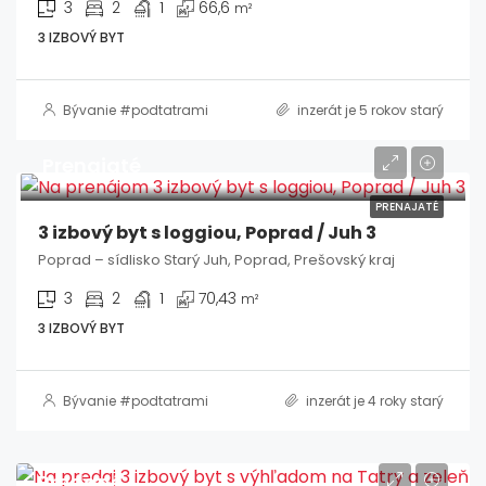
3
2
1
66,6
m²
3 IZBOVÝ BYT
Bývanie #podtatrami
inzerát je 5 rokov starý
Prenajaté
PRENAJATÉ
3 izbový byt s loggiou, Poprad / Juh 3
Poprad – sídlisko Starý Juh, Poprad, Prešovský kraj
3
2
1
70,43
m²
3 IZBOVÝ BYT
Bývanie #podtatrami
inzerát je 4 roky starý
Predané