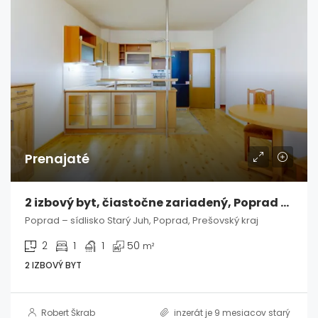
Prenajaté
2 izbový byt, čiastočne zariadený, Poprad / Starý Juh
Poprad – sídlisko Starý Juh, Poprad, Prešovský kraj
2
1
1
50
m²
2 IZBOVÝ BYT
Robert Škrab
inzerát je 9 mesiacov starý