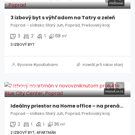
PREDANÉ
3 izbový byt s výhľadom na Tatry a zeleň
Poprad – sídlisko Starý Juh, Poprad, Prešovský kraj
3
2
1
68
m²
3 IZBOVÝ BYT
Bývanie #podtatrami
inzerát je 5 rokov starý
Prenajaté
PRENAJATÉ
Ideálny priestor na Home office – na prenájom 2 izbový apartmán
Poprad – sídlisko Starý Juh, Poprad, Prešovský kraj
2
1
1
36
m²
2 IZBOVÝ BYT, APARTMÁN