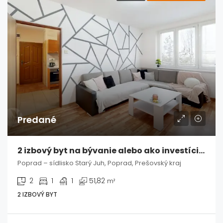
Predané
2 izbový byt na bývanie alebo ako investícia – Poprad / Starý Juh
Poprad – sídlisko Starý Juh, Poprad, Prešovský kraj
2
1
1
51,82
m²
2 IZBOVÝ BYT