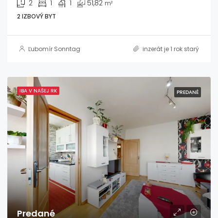
2
1
1
51,82
m²
2 IZBOVÝ BYT
Ľubomír Sonntag
inzerát je 1 rok starý
IBA V NAŠEJ RK
PREDANÉ
Predané