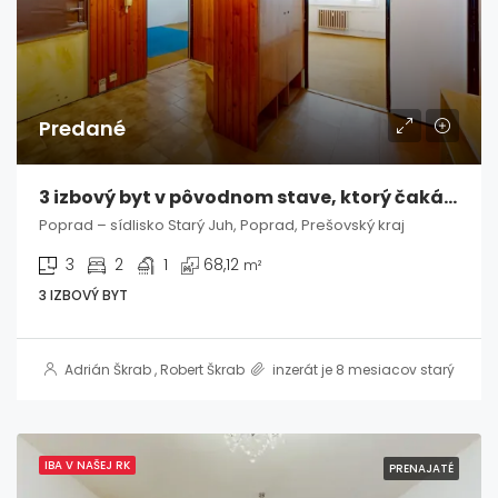
Predané
3 izbový byt v pôvodnom stave, ktorý čaká na vašu víziu – Poprad / Starý Juh
Poprad – sídlisko Starý Juh, Poprad, Prešovský kraj
3
2
1
68,12
m²
3 IZBOVÝ BYT
Adrián Škrab
,
Robert Škrab
inzerát je 8 mesiacov starý
IBA V NAŠEJ RK
PRENAJATÉ