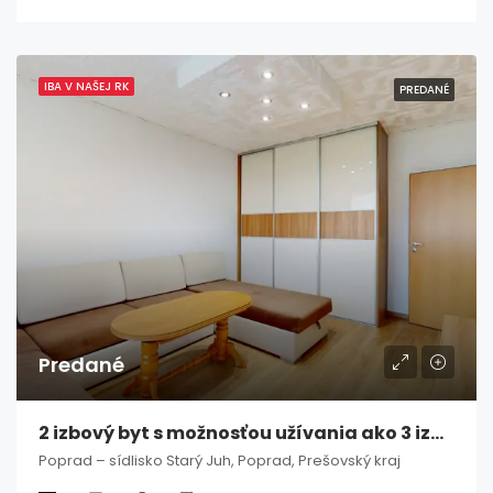
IBA V NAŠEJ RK
PREDANÉ
Predané
2 izbový byt s možnosťou užívania ako 3 izbový, Poprad / Starý Juh
Poprad – sídlisko Starý Juh, Poprad, Prešovský kraj