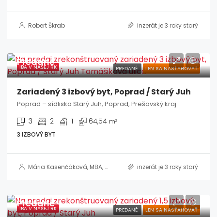
Robert Škrab
inzerát je 3 roky starý
Predané
IBA V NAŠEJ RK
PREDANÉ
LEN SA NASŤAHOVAŤ
Zariadený 3 izbový byt, Poprad / Starý Juh
Poprad – sídlisko Starý Juh, Poprad, Prešovský kraj
3
2
1
64,54
m²
3 IZBOVÝ BYT
Mária Kasenčáková, MBA, RSc.
inzerát je 3 roky starý
Predané
IBA V NAŠEJ RK
PREDANÉ
LEN SA NASŤAHOVAŤ