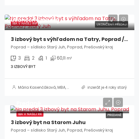
Ukončený predaj
IBA V NAŠEJ RK
UKONČENÝ PREDAJ
3 izbový byt s výhľadom na Tatry, Poprad / Starý Juh
Poprad – sídlisko Starý Juh, Poprad, Prešovský kraj
3
2
1
60,11
m²
3 IZBOVÝ BYT
Mária Kasenčáková, MBA, RSc.
inzerát je 4 roky starý
Predané
IBA V NAŠEJ RK
PREDANÉ
3 izbový byt na Starom Juhu
Poprad – sídlisko Starý Juh, Poprad, Prešovský kraj