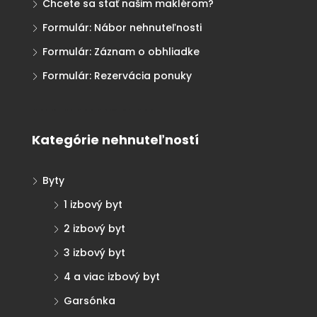
Chcete sa stať našim maklérom?
Formulár: Nábor nehnuteľnosti
Formulár: Záznam o obhliadke
Formulár: Rezervácia ponuky
Realitná kancelária Košice
Borovička
Nehnuteľnosti Košice
Realitná kancelária Poprad
Realitná kancelária Prešov
destiláty
slovenské výrobky
Realitná kancelária Poprad
Kategórie nehnuteľností
Byty
1 izbový byt
2 izbový byt
3 izbový byt
4 a viac izbový byt
Garsónka