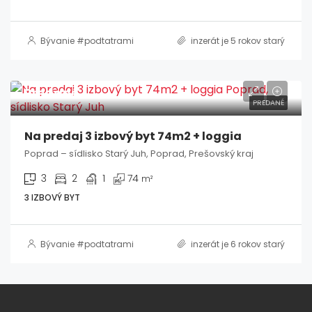
Bývanie #podtatrami
inzerát je 5 rokov starý
Predané
PREDANÉ
Na predaj 3 izbový byt 74m2 + loggia
Poprad – sídlisko Starý Juh, Poprad, Prešovský kraj
3
2
1
74
m²
3 IZBOVÝ BYT
Bývanie #podtatrami
inzerát je 6 rokov starý