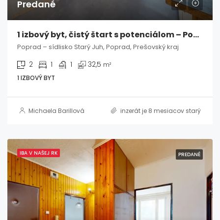
Predané
1 izbový byt, čistý štart s potenciálom – Poprad / Starý Juh
Poprad – sídlisko Starý Juh, Poprad, Prešovský kraj
2
1
1
32,5
m²
1 IZBOVÝ BYT
Michaela Barillová
inzerát je 8 mesiacov starý
IBA V NAŠEJ RK
PREDANÉ