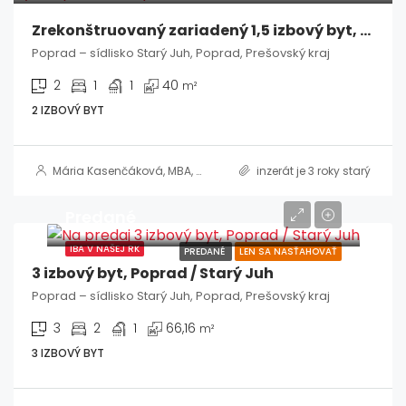
Zrekonštruovaný zariadený 1,5 izbový byt, Poprad / Starý Juh
Poprad – sídlisko Starý Juh, Poprad, Prešovský kraj
2
1
1
40
m²
2 IZBOVÝ BYT
Mária Kasenčáková, MBA, RSc.
inzerát je 3 roky starý
Predané
IBA V NAŠEJ RK
PREDANÉ
LEN SA NASŤAHOVAŤ
3 izbový byt, Poprad / Starý Juh
Poprad – sídlisko Starý Juh, Poprad, Prešovský kraj
3
2
1
66,16
m²
3 IZBOVÝ BYT