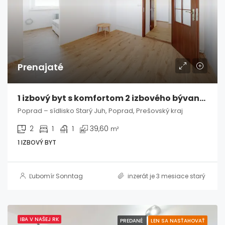
Prenajaté
1 izbový byt s komfortom 2 izbového bývania – Poprad, Starý Juh
Poprad – sídlisko Starý Juh, Poprad, Prešovský kraj
2
1
1
39,60
m²
1 IZBOVÝ BYT
Ľubomír Sonntag
inzerát je 3 mesiace starý
IBA V NAŠEJ RK
PREDANÉ
LEN SA NASŤAHOVAŤ