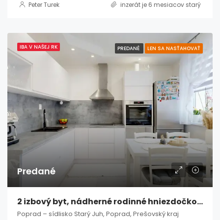
Peter Turek
inzerát je 6 mesiacov starý
IBA V NAŠEJ RK
PREDANÉ
LEN SA NASŤAHOVAŤ
Predané
2 izbový byt, nádherné rodinné hniezdočko – Poprad / Starý Juh
Poprad – sídlisko Starý Juh, Poprad, Prešovský kraj