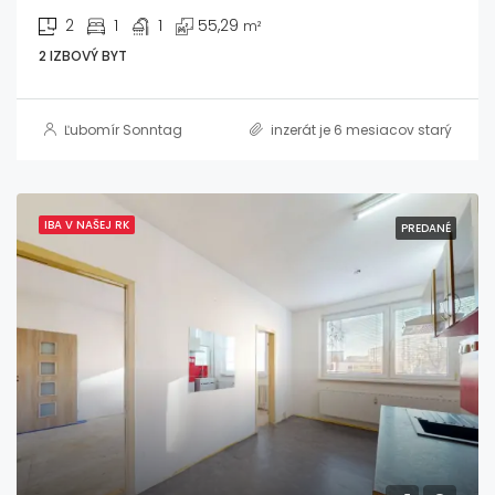
2
1
1
55,29
m²
2 IZBOVÝ BYT
Ľubomír Sonntag
inzerát je 6 mesiacov starý
IBA V NAŠEJ RK
PREDANÉ